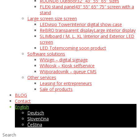
ROUNDo Outdoor
32″ 43″ 55″ 65″ sizes
FLEXi stand panel
43″ 55″ 65″ 75″ screen with a
stand
Large screen size screen
LEDvisio Tower
Interior digital show-case
ReBRO transparent display
Large interior display
SLIMboard ( M, L, XL )
Interior and Exterior LED
screen
LED Totem
coming soon product
Software solutions
WVsign – digital signage
WVkiosk – Kiosk selfservice
WVporadovník – queue CMS
Other services
Leasing for entrepreneurs
Sale of products
BLOG
Contact
English
Deutsch
Slovenčina
Čeština
Search