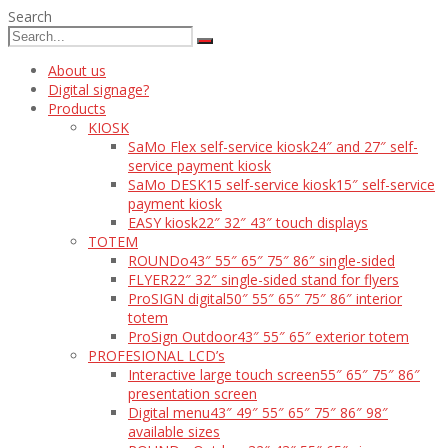
Search
About us
Digital signage?
Products
KIOSK
SaMo Flex self-service kiosk
24″ and 27″ self-
service payment kiosk
SaMo DESK15 self-service kiosk
15″ self-service
payment kiosk
EASY kiosk
22″ 32″ 43″ touch displays
TOTEM
ROUNDo
43″ 55″ 65″ 75″ 86″ single-sided
FLYER
22″ 32″ single-sided stand for flyers
ProSIGN digital
50″ 55″ 65″ 75″ 86″ interior
totem
ProSign Outdoor
43″ 55″ 65″ exterior totem
PROFESIONAL LCD’s
Interactive large touch screen
55″ 65″ 75″ 86″
presentation screen
Digital menu
43″ 49″ 55″ 65″ 75″ 86″ 98″
available sizes