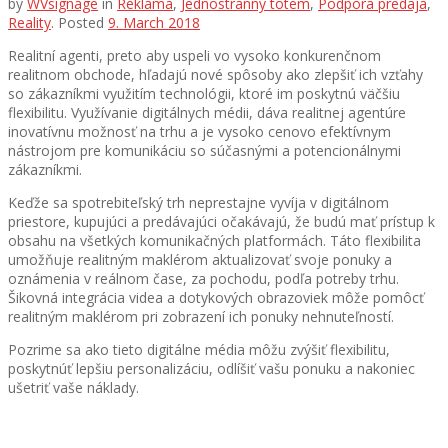
by
WVsignage
in
Reklama
,
Jednostranný totem
,
Podpora predaja
,
Reality
.
Posted
9. March 2018
Realitní agenti, preto aby uspeli vo vysoko konkurenčnom
realitnom obchode, hľadajú nové spôsoby ako zlepšiť ich vzťahy
so zákazníkmi využitím technológii, ktoré im poskytnú väčšiu
flexibilitu. Využívanie digitálnych médii, dáva realitnej agentúre
inovatívnu možnosť na trhu a je vysoko cenovo efektívnym
nástrojom pre komunikáciu so súčasnými a potencionálnymi
zákazníkmi.
Keďže sa spotrebiteľský trh neprestajne vyvíja v digitálnom
priestore, kupujúci a predávajúci očakávajú, že budú mať prístup k
obsahu na všetkých komunikačných platformách. Táto flexibilita
umožňuje realitným maklérom aktualizovať svoje ponuky a
oznámenia v reálnom čase, za pochodu, podľa potreby trhu.
Šikovná integrácia videa a dotykových obrazoviek môže pomôcť
realitným maklérom pri zobrazení ich ponuky nehnuteľností.
Pozrime sa ako tieto digitálne média môžu zvýšiť flexibilitu,
poskytnúť lepšiu personalizáciu, odlíšiť vašu ponuku a nakoniec
ušetriť vaše náklady.