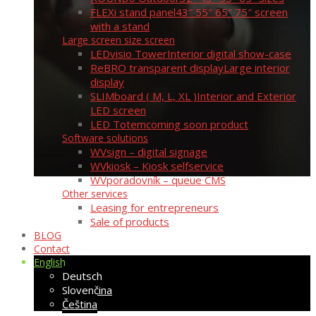
FLEXi stand panel
43″ 55″ 65″ 75″ screen
with a stand
Large screen size screen
LEDvisio Tower
Interior digital show-case
ReBRO transparent display
Large interior
display
SLIMboard ( M, L, XL )
Interior and Exterior
LED screen
LED Totem
coming soon product
Software solutions
WVsign – digital signage
WVkiosk – Kiosk selfservice
WVporadovník – queue CMS
Other services
Leasing for entrepreneurs
Sale of products
BLOG
Contact
English
Deutsch
Slovenčina
Čeština