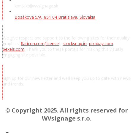
kontakt@wvsignage.sk
Bosákova 5/A, 851 04 Bratislava, Slovakia
Acknowledgements
We give respect and support to the following sites for their quality
graphics:
flaticon.com
(license
),
stocksnap.io
,
pixabay.com
,
pexels.com
. Thank you to these portals for making this visually
engaging site possible.
Subscribe to news
Sign up for our newsletter and we’ll keep you up to date with news
and trends.
Chcem odoberať novinky a správy
© Copyright 2025. All rights reserved for
WVsignage s.r.o.