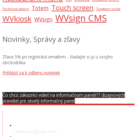
Touch screen
Totem
Technical advice
Tungsten oxide
WVsign CMS
WVkiosk
WVsign
Novinky, Správy a zľavy
Zľava 5% pri registrácii emailom - žiadajte si ju u svojho
obchodníka
Prihlásiť sa k odberu noviniek
Čo chcú zákazníci vidieť na informačnom paneli?
7 dizajnových
pravidiel pre skvelý informačný panel
Showroom
www.wvsignage.com