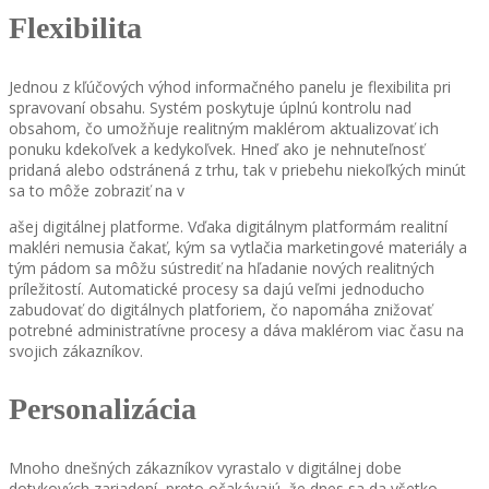
Flexibilita
Jednou z kľúčových výhod informačného panelu je flexibilita pri
spravovaní obsahu. Systém poskytuje úplnú kontrolu nad
obsahom, čo umožňuje realitným maklérom aktualizovať ich
ponuku kdekoľvek a kedykoľvek. Hneď ako je nehnuteľnosť
pridaná alebo odstránená z trhu, tak v priebehu niekoľkých minút
sa to môže zobraziť na v
ašej digitálnej platforme. Vďaka digitálnym platformám realitní
makléri nemusia čakať, kým sa vytlačia marketingové materiály a
tým pádom sa môžu sústrediť na hľadanie nových realitných
príležitostí. Automatické procesy sa dajú veľmi jednoducho
zabudovať do digitálnych platforiem, čo napomáha znižovať
potrebné administratívne procesy a dáva maklérom viac času na
svojich zákazníkov.
Personalizácia
Mnoho dnešných zákazníkov vyrastalo v digitálnej dobe
dotykových zariadení, preto očakávajú, že dnes sa da všetko