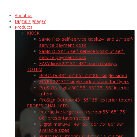
About us
Digital signage?
Products
KIOSK
SaMo Flex self-service kiosk
24″ and 27″ self-
service payment kiosk
SaMo DESK15 self-service kiosk
15″ self-
service payment kiosk
EASY kiosk
22″ 32″ 43″ touch displays
TOTEM
ROUNDo
43″ 55″ 65″ 75″ 86″ single-sided
FLYER
22″ 32″ single-sided stand for flyers
ProSIGN digital
50″ 55″ 65″ 75″ 86″ interior
totem
ProSign Outdoor
43″ 55″ 65″ exterior totem
PROFESIONAL LCD’s
Interactive large touch screen
55″ 65″ 75″
86″ presentation screen
Digital menu
43″ 49″ 55″ 65″ 75″ 86″ 98″
available sizes
ROUNDo Outdoor
32″ 43″ 55″ 65″ sizes