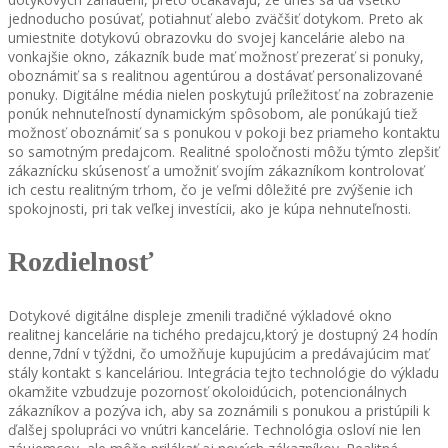
jednoducho posúvať, potiahnuť alebo zväčšiť dotykom. Preto ak
umiestnite dotykovú obrazovku do svojej kancelárie alebo na
vonkajšie okno, zákazník bude mať možnosť prezerať si ponuky,
oboznámiť sa s realitnou agentúrou a dostávať personalizované
ponuky. Digitálne média nielen poskytujú príležitosť na zobrazenie
ponúk nehnuteľností dynamickým spôsobom, ale ponúkajú tiež
možnosť oboznámiť sa s ponukou v pokoji bez priameho kontaktu
so samotným predajcom. Realitné spoločnosti môžu týmto zlepšiť
zákaznícku skúsenosť a umožniť svojím zákazníkom kontrolovať
ich cestu realitným trhom, čo je veľmi dôležité pre zvýšenie ich
spokojnosti, pri tak veľkej investícii, ako je kúpa nehnuteľnosti.
Rozdielnosť
Dotykové digitálne displeje zmenili tradičné výkladové okno
realitnej kancelárie na tichého predajcu,ktorý je dostupný 24 hodín
denne,7dní v týždni, čo umožňuje kupujúcim a predávajúcim mať
stály kontakt s kanceláriou. Integrácia tejto technológie do výkladu
okamžite vzbudzuje pozornosť okoloidúcich, potencionálnych
zákazníkov a pozýva ich, aby sa zoznámili s ponukou a pristúpili k
ďalšej spolupráci vo vnútri kancelárie. Technológia osloví nie len