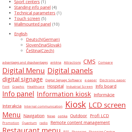
Sport centers
(1)
Standing info panel
(4)
Technical parameters
(1)
Touch screen
(5)
Wallmounted panel
(10)
English
Deutsch
(
German
)
Slovenčina
(
Slovak
)
Čeština
(
Czech
)
CMS
advantages and disadvantages
anténa
Attractions
Compare
Digital Menu
Digital panels
digital signage
Digital Signage Software
e-paper
Electronic paper
Hospital
Info board
Font
Graphic
Healthcare
Industrial Screen
Info panel
Information kiosk
Informácie
Kiosk
LCD screen
Interakcia
Internal communication
Menu
Navigation
Outdoor
Profi LCD
News
optika
Remote content management
Promotion
Quantum
radio
Restaurant menu
RSS
Shopping
Shopping Centre