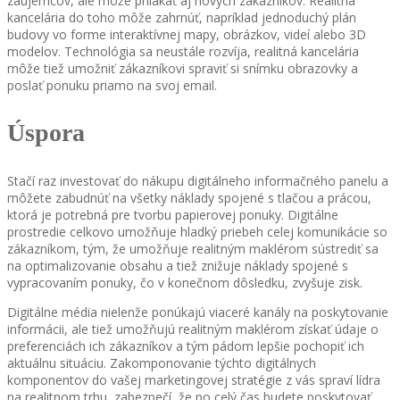
záujemcov, ale môže prilákať aj nových zákazníkov. Realitná
kancelária do toho môže zahrnúť, napríklad jednoduchý plán
budovy vo forme interaktívnej mapy, obrázkov, videí alebo 3D
modelov. Technológia sa neustále rozvíja, realitná kancelária
môže tiež umožniť zákazníkovi spraviť si snímku obrazovky a
poslať ponuku priamo na svoj email.
Úspora
Stačí raz investovať do nákupu digitálneho informačného panelu a
môžete zabudnúť na všetky náklady spojené s tlačou a prácou,
ktorá je potrebná pre tvorbu papierovej ponuky. Digitálne
prostredie celkovo umožňuje hladký priebeh celej komunikácie so
zákazníkom, tým, že umožňuje realitným maklérom sústrediť sa
na optimalizovanie obsahu a tiež znižuje náklady spojené s
vypracovaním ponuky, čo v konečnom dôsledku, zvyšuje zisk.
Digitálne média nielenže ponúkajú viaceré kanály na poskytovanie
informácii, ale tiež umožňujú realitným maklérom získať údaje o
preferenciách ich zákazníkov a tým pádom lepšie pochopiť ich
aktuálnu situáciu. Zakomponovanie týchto digitálnych
komponentov do vašej marketingovej stratégie z vás spraví lídra
na realitnom trhu, zabezpečí, že po celý čas budete poskytovať