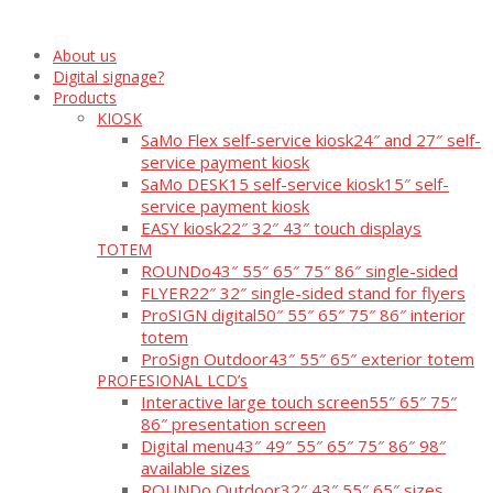
About us
Digital signage?
Products
KIOSK
SaMo Flex self-service kiosk
24″ and 27″ self-
service payment kiosk
SaMo DESK15 self-service kiosk
15″ self-
service payment kiosk
EASY kiosk
22″ 32″ 43″ touch displays
TOTEM
ROUNDo
43″ 55″ 65″ 75″ 86″ single-sided
FLYER
22″ 32″ single-sided stand for flyers
ProSIGN digital
50″ 55″ 65″ 75″ 86″ interior
totem
ProSign Outdoor
43″ 55″ 65″ exterior totem
PROFESIONAL LCD’s
Interactive large touch screen
55″ 65″ 75″
86″ presentation screen
Digital menu
43″ 49″ 55″ 65″ 75″ 86″ 98″
available sizes
ROUNDo Outdoor
32″ 43″ 55″ 65″ sizes