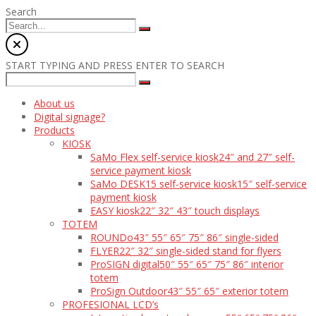
Search
START TYPING AND PRESS ENTER TO SEARCH
About us
Digital signage?
Products
KIOSK
SaMo Flex self-service kiosk
24″ and 27″ self-
service payment kiosk
SaMo DESK15 self-service kiosk
15″ self-service
payment kiosk
EASY kiosk
22″ 32″ 43″ touch displays
TOTEM
ROUNDo
43″ 55″ 65″ 75″ 86″ single-sided
FLYER
22″ 32″ single-sided stand for flyers
ProSIGN digital
50″ 55″ 65″ 75″ 86″ interior
totem
ProSign Outdoor
43″ 55″ 65″ exterior totem
PROFESIONAL LCD’s