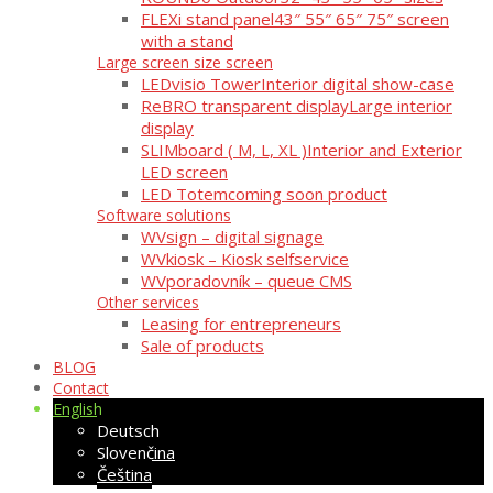
FLEXi stand panel
43″ 55″ 65″ 75″ screen
with a stand
Large screen size screen
LEDvisio Tower
Interior digital show-case
ReBRO transparent display
Large interior
display
SLIMboard ( M, L, XL )
Interior and Exterior
LED screen
LED Totem
coming soon product
Software solutions
WVsign – digital signage
WVkiosk – Kiosk selfservice
WVporadovník – queue CMS
Other services
Leasing for entrepreneurs
Sale of products
BLOG
Contact
English
Deutsch
Slovenčina
Čeština