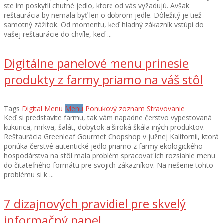
ste im poskytli chutné jedlo, ktoré od vás vyžadujú. Avšak
reštaurácia by nemala byť len o dobrom jedle. Dôležitý je tiež
samotný zážitok. Od momentu, keď hladný zákazník vstúpi do
vašej reštaurácie do chvíle, keď ...
Digitálne panelové menu prinesie
produkty z farmy priamo na váš stôl
Tags
Digital Menu
Menu
Ponukový zoznam
Stravovanie
Keď si predstavíte farmu, tak vám napadne čerstvo vypestovaná
kukurica, mrkva, šalát, dobytok a široká škála iných produktov.
Reštaurácia Greenleaf Gourmet Chopshop v južnej Kalifornii, ktorá
ponúka čerstvé autentické jedlo priamo z farmy ekologického
hospodárstva na stôl mala problém spracovať ich rozsiahle menu
do čitateľného formátu pre svojich zákazníkov. Na riešenie tohto
problému si k ...
7 dizajnových pravidiel pre skvelý
informačný panel