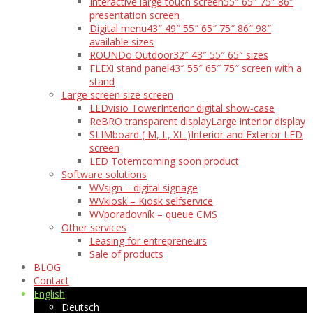
Interactive large touch screen
55″ 65″ 75″ 86″
presentation screen
Digital menu
43″ 49″ 55″ 65″ 75″ 86″ 98″
available sizes
ROUNDo Outdoor
32″ 43″ 55″ 65″ sizes
FLEXi stand panel
43″ 55″ 65″ 75″ screen with a
stand
Large screen size screen
LEDvisio Tower
Interior digital show-case
ReBRO transparent display
Large interior display
SLIMboard ( M, L, XL )
Interior and Exterior LED
screen
LED Totem
coming soon product
Software solutions
WVsign – digital signage
WVkiosk – Kiosk selfservice
WVporadovník – queue CMS
Other services
Leasing for entrepreneurs
Sale of products
BLOG
Contact
English
Deutsch