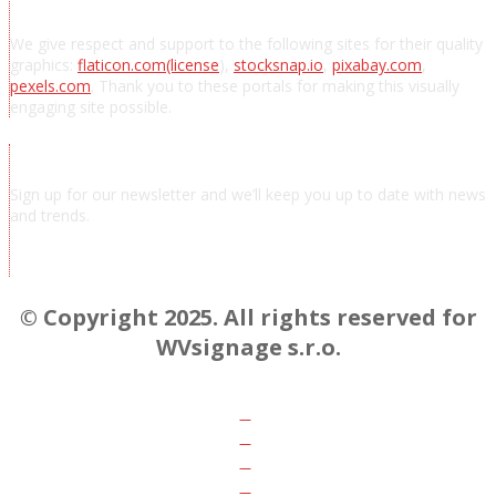
Acknowledgements
We give respect and support to the following sites for their quality
graphics:
flaticon.com
(license
),
stocksnap.io
,
pixabay.com
,
pexels.com
. Thank you to these portals for making this visually
engaging site possible.
Subscribe to news
Sign up for our newsletter and we’ll keep you up to date with news
and trends.
© Copyright 2025. All rights reserved for
WVsignage s.r.o.