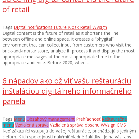
of retail
Tags
Digital notifications
Future
Kiosk
Retail
WVsign
Digital content is the future of retail as it shortens the line
between offline and online space. It creates a “phygital”
environment that can collect input from customers who visit the
brick-and-mortar store, analyze it, process it and display the most
appropriate messages at the most appropriate time to the
appropriate audience. Before 2020, when ...
6 nápadov ako oživiť vašu reštauráciu
inštaláciou digitálneho informačného
panela
Tags
Menu
Obsahový management
Prehľadnosť
Reštauračné
menu
Vzdialená správa
Vzdialená správa obsahu
WVsign CMS
Keď zákazníci vstupujú do vašej reštaurácie, prichádzajú s jediným
cieľom. K ich spokojnosti nakŕmiť hladné žalúdky. Je na vás, aby