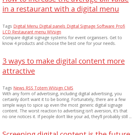
in a restaurant with a digital menu
Tags
Digital Menu
Digital panels
Digital Signage Software
Profi
LCD
Restaurant menu
WVsign
Compare digital signage systems for event organisers. Get to
know 4 products and choose the best one for your needs.
3 ways to make digital content more
attractive
Tags
News
RSS
Totem
WVsign CMS
With any form of advertising, including digital advertising, you
certainly don’t want it to be boring. Fortunately, there are a few
simple ways to spice up even the most generic digital signage
content. The worst reaction to advertising isn’t aversion, it’s that
no one notices it. If people don’t like your ad, they’ll probably still ...
Screening digital content is the future