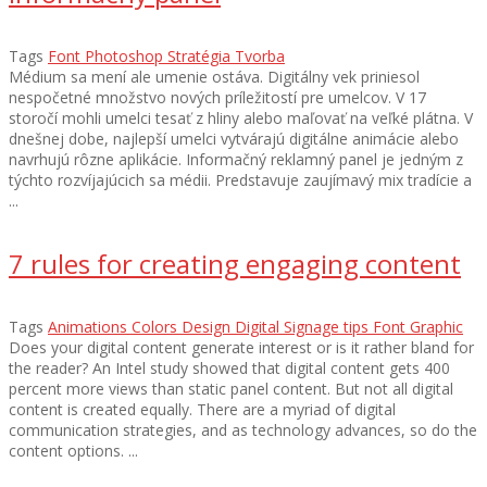
Tags
Font
Photoshop
Stratégia
Tvorba
Médium sa mení ale umenie ostáva. Digitálny vek priniesol
nespočetné množstvo nových príležitostí pre umelcov. V 17
storočí mohli umelci tesať z hliny alebo maľovať na veľké plátna. V
dnešnej dobe, najlepší umelci vytvárajú digitálne animácie alebo
navrhujú rôzne aplikácie. Informačný reklamný panel je jedným z
týchto rozvíjajúcich sa médii. Predstavuje zaujímavý mix tradície a
...
7 rules for creating engaging content
Tags
Animations
Colors
Design
Digital Signage tips
Font
Graphic
Does your digital content generate interest or is it rather bland for
the reader? An Intel study showed that digital content gets 400
percent more views than static panel content. But not all digital
content is created equally. There are a myriad of digital
communication strategies, and as technology advances, so do the
content options. ...