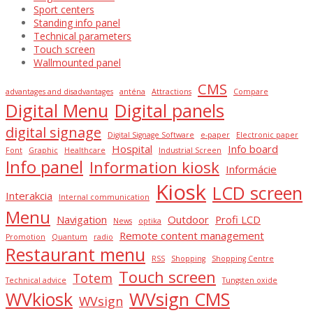
Sport centers
Standing info panel
Technical parameters
Touch screen
Wallmounted panel
CMS
advantages and disadvantages
anténa
Attractions
Compare
Digital Menu
Digital panels
digital signage
Digital Signage Software
e-paper
Electronic paper
Hospital
Info board
Font
Graphic
Healthcare
Industrial Screen
Info panel
Information kiosk
Informácie
Kiosk
LCD screen
Interakcia
Internal communication
Menu
Navigation
Outdoor
Profi LCD
News
optika
Remote content management
Promotion
Quantum
radio
Restaurant menu
RSS
Shopping
Shopping Centre
Touch screen
Totem
Technical advice
Tungsten oxide
WVkiosk
WVsign CMS
WVsign